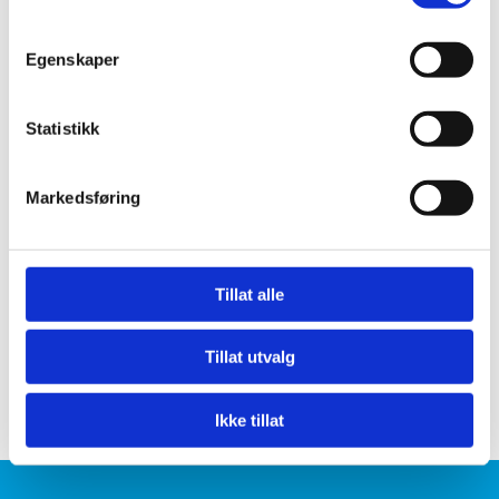
Egenskaper
Nettverksutstyr
Statistikk
Backupløsninger
Markedsføring
Server- og lagringsløsning
Tillat alle
Virtualiseringsløsninger
Tillat utvalg
Ikke tillat