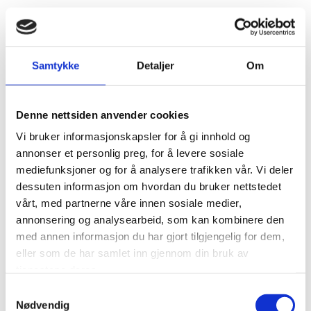
Server
Snøhetta Data leverer skalerbare og driftssikre
server- og lagringsløsninger fra ledende
Samtykke
Detaljer
Om
leverandører. Løsningene settes opp og
konfigureres for best mulig utnyttelse i din
bedrift. Med våre driftsløsninger sørger vi også
Denne nettsiden anvender cookies
for sikring og backup av dine data.
Vi bruker informasjonskapsler for å gi innhold og
annonser et personlig preg, for å levere sosiale
mediefunksjoner og for å analysere trafikken vår. Vi deler
Dataromsløsninger
dessuten informasjon om hvordan du bruker nettstedet
vårt, med partnerne våre innen sosiale medier,
Vi leverer løsninger for ditt datarom.
annonsering og analysearbeid, som kan kombinere den
med annen informasjon du har gjort tilgjengelig for dem,
Rack
eller som de har samlet inn gjennom din bruk av
tjenestene deres.
Samtykkevalg
UPS
Nødvendig