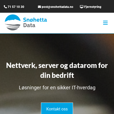

71 57 10 30

post@snohettadata.no

Fjernstyring
Nettverk, server og datarom for
din bedrift
Løsninger for en sikker IT-hverdag
Kontakt oss