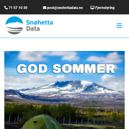

71 57 10 30

post@snohettadata.no

Fjernstyring