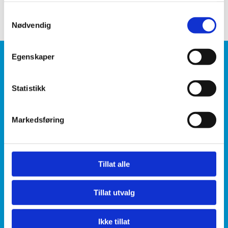
0
Samtykkevalg
Nødvendig
Egenskaper
Snøhetta Data AS
Statistikk
Hovedkontor:
Astrups gate 9,
Markedsføring
6509 Kristiansund
Avdeling Gudbrandsdalen:
Skansen 7, 2670 Otta
Tillat alle
Nedregata 63, 2640 Vinstra
Tillat utvalg
Ikke tillat