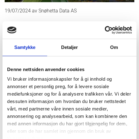
19/07/2024
av Snøhetta Data AS
Vi ønsker dere en god sommer!
Vi ønsker alle sammen en riktig god sommer!
Samtykke
Detaljer
Om
Vi er tilgjengelige hele sommeren, men det kan hende at
Denne nettsiden anvender cookies
kontorene er ubetjente. Har du spørsmål, så ta kontakt med
oss på telefon 71571030 eller klikk deg inn på
Vi bruker informasjonskapsler for å gi innhold og
snohettadata.no/om-oss/kontakt-oss
annonser et personlig preg, for å levere sosiale
mediefunksjoner og for å analysere trafikken vår. Vi deler
Ha en riktig herlig sommer! Hilsen oss på Snøhetta Data!
dessuten informasjon om hvordan du bruker nettstedet
vårt, med partnerne våre innen sosiale medier,
annonsering og analysearbeid, som kan kombinere den
med annen informasjon du har gjort tilgjengelig for dem,
eller som de har samlet inn gjennom din bruk av
tjenestene deres.