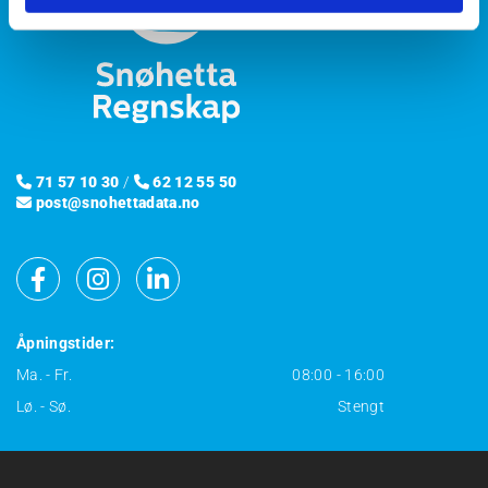
71 57 10 30
/
62 12 55 50


post@snohettadata.no

Åpningstider:
Ma. - Fr.
08:00 - 16:00
Lø. - Sø.
Stengt