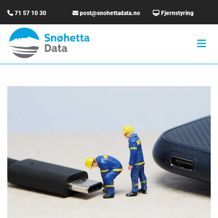

71 57 10 30

post@snohettadata.no

Fjernstyring