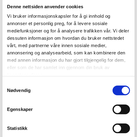
Denne nettsiden anvender cookies
Forskjellige standarder som USB 3.2, USB 4 og Thunderbolt
tilbyr svært ulike hastigheter og muligheter. I tillegg varierer
Vi bruker informasjonskapsler for å gi innhold og
strømbehovet fra enhet til enhet. Når kabel, port og enhet
annonser et personlig preg, for å levere sosiale
ikke er riktig matchet, oppstår problemene – selv om alt ser
mediefunksjoner og for å analysere trafikken vår. Vi deler
kompatibelt ut.
dessuten informasjon om hvordan du bruker nettstedet
vårt, med partnerne våre innen sosiale medier,
Derfor lønner det seg å velge utstyr som er spesifisert for
annonsering og analysearbeid, som kan kombinere den
behovet ditt. Snøhetta Data hjelper bedrifter med å finne
med annen informasjon du har gjort tilgjengelig for dem,
riktige kabler, dockingstasjoner, skjermer og ladeløsninger,
eller som de har samlet inn gjennom din bruk av
slik at du får en stabil, effektiv og fremtidsrettet USB-C-
tjenestene deres.
installasjon.
Samtykkevalg
USB-C gir store fordeler når man velger riktig. Vi leverer
Nødvendig
komplette USB-C-løsninger og gir rådgivning som sikrer at
arbeidsplassen din blir ryddig, stabil og klar for fremtiden.
Ta gjerne kontakt for et oppsett som passer din bedrift.
Egenskaper
Statistikk