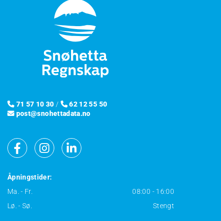
71 57 10 30
/
62 12 55 50


post@snohettadata.no

Åpningstider:
Ma. - Fr.
08:00 - 16:00
Lø. - Sø.
Stengt