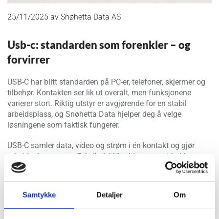
25/11/2025
av Snøhetta Data AS
Usb-c: standarden som forenkler – og
forvirrer
USB-C har blitt standarden på PC-er, telefoner, skjermer og
tilbehør. Kontakten ser lik ut overalt, men funksjonene
varierer stort. Riktig utstyr er avgjørende for en stabil
arbeidsplass, og Snøhetta Data hjelper deg å velge
løsningene som faktisk fungerer.
USB-C samler data, video og strøm i én kontakt og gjør
arbeidsplassen mer fleksibel. Utfordringen er at kabler og
porter har ulike egenskaper. Noen kabler lader kun, noen
støtter video, og andre mangler hastigheten som kreves for
større skjermer eller tunge arbeidsoppgaver. Det kan gi
Samtykke
Detaljer
Om
ustabil lading, svak ytelse eller manglende bilde på
skjermen.