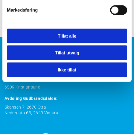
Markedsføring
0
Tillat alle
Tillat utvalg
Snøhetta Data AS
Ikke tillat
Hovedkontor:
Astrups gate 9,
6509 Kristiansund
Avdeling Gudbrandsdalen:
Skansen 7, 2670 Otta
Nedregata 63, 2640 Vinstra