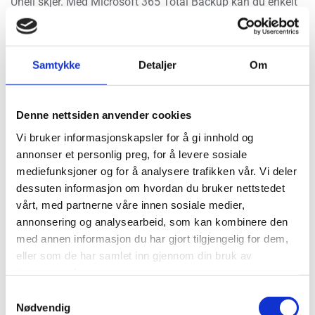
Uhell skjer. Med Microsoft 365 Total Backup kan du enkelt
gjenopprette alt fra enkeltfiler til hele kontoer, så du raskt er
tilbake på sporet etter utilsiktet sletting eller et cyberangrep.
Dataintegritet:
Samtykke
Detaljer
Om
Vi tar vare på dataene dine. Microsoft 365 Total Backup
sørger for at de forblir intakte og uendret under overføring
og lagring, så du alltid har tilgang til nøyaktige og pålitelige
Denne nettsiden anvender cookies
data.
Vi bruker informasjonskapsler for å gi innhold og
annonser et personlig preg, for å levere sosiale
Støtte for flere applikasjoner:
mediefunksjoner og for å analysere trafikken vår. Vi deler
Enten det er e-post, dokumenter eller samarbeidsverktøy,
beskytter Microsoft 365 Total Backup dataene dine i ulike
dessuten informasjon om hvordan du bruker nettstedet
Microsoft 365-applikasjoner, inkludert Exchange Online,
vårt, med partnerne våre innen sosiale medier,
SharePoint, OneDrive for Business og Microsoft Teams.
annonsering og analysearbeid, som kan kombinere den
med annen informasjon du har gjort tilgjengelig for dem,
Sikkerhet og overholdelse:
eller som de har samlet inn gjennom din bruk av
Vi tar sikkerheten på alvor. Microsoft 365 Total Backup
tjenestene deres.
følger strenge sikkerhetsstandarder og forskrifter som
Samtykkevalg
GDPR og HIPAA, og gir deg trygghet om at dataene dine er i
Nødvendig
gode hender.