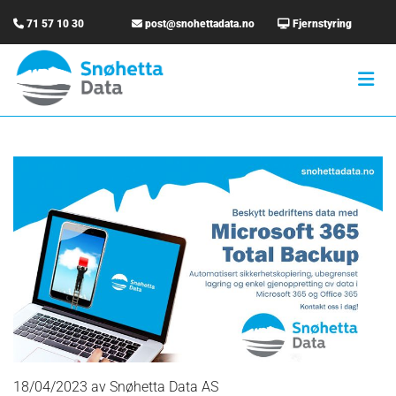

71 57 10 30

post@snohettadata.no

Fjernstyring
18/04/2023
av Snøhetta Data AS